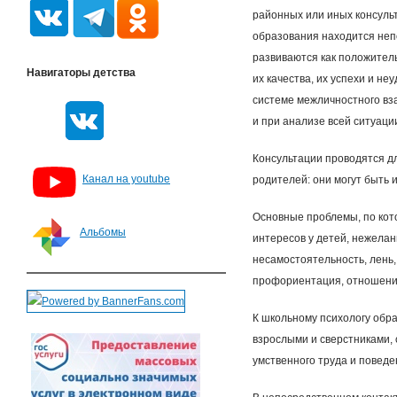
районных или иных консульт
образования находится непо
развиваются как положител
Навигаторы детства
их качества, их успехи и неу
системе межличностного вз
и при анализе всей ситуаци
Консультации проводятся д
Канал на youtube
родителей: они могут быть
Основные проблемы, по кот
Альбомы
интересов у детей, нежелан
несамостоятельность, лень,
профориентация, отношение
К школьному психологу обр
взрослыми и сверстниками,
умственного труда и поведен