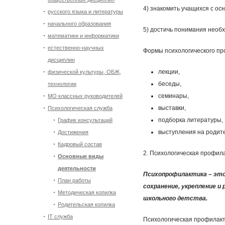
4) знакомить учащихся с ос
русского языка и литературы
начального образования
5) достичь понимания необх
математики и информатики
естественно-научных
Формы психологического пр
дисциплин
лекции,
физической культуры, ОБЖ,
беседы,
технологии
семинары,
МО классных руководителей
выставки,
Психологическая служба
подборка литературы,
График консультаций
выступления на родите
Достижения
Кадровый состав
2. Психологическая профил
Основные виды
деятельности
Психопрофилактика
–
это
План работы
сохранение, укрепление и
Методическая копилка
школьного детства.
Родительская копилка
IT служба
Психологическая профилакт