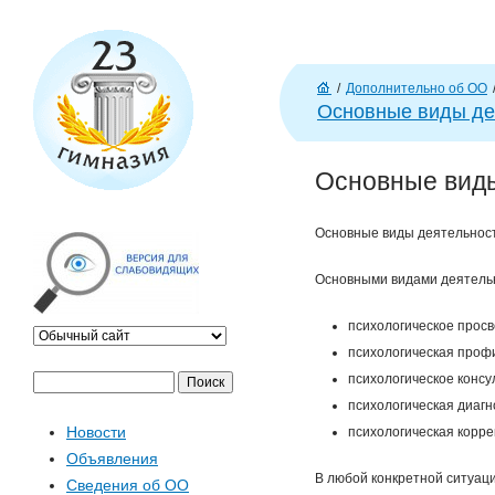
J
/
Дополнительно об ОО
Г
Основные виды де
л
ав
Основные виды
н
а
я
Основные виды деятельност
Основными видами деятельн
психологическое прос
психологическая проф
психологическое консу
П
Ф
психологическая диагн
о
Новости
психологическая корре
и
о
Объявления
с
В любой конкретной ситуац
Сведения об ОО
к