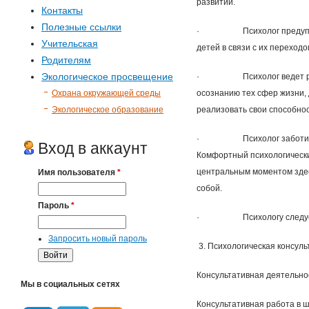
развитии.
Контакты
Полезные ссылки
· Психолог предупреждае
Учительская
детей в связи с их переход
Родителям
Экологическое просвещение
· Психолог ведет работу 
Охрана окружающей среды
осознанию тех сфер жизни, 
Экологическое образование
реализовать свои способнос
· Психолог заботится о 
Вход в аккаунт
Комфортный психологически
центральным моментом здес
Имя пользователя
*
собой.
Пароль
*
· Психологу следует пос
Запросить новый пароль
3. Психологическая консуль
Консультативная деятельно
Мы в социальных сетях
Консультативная работа в ш