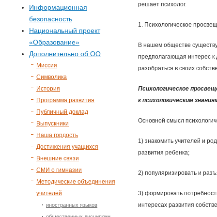
р
решает психолог.
Информационная
безопасность
м
1. Психологическое просве
Национальный проект
«Образование»
а
В нашем обществе существуе
Дополнительно об ОО
предполагающая интерес к д
п
Миссия
разобраться в своих собств
Символика
о
История
Психологическое просве
Программа развития
к психологическим знания
и
Публичный доклад
Основной смысл психологиче
Выпускники
с
Наша гордость
1) знакомить учителей и ро
Достижения учащихся
развития ребенка;
к
Внешние связи
СМИ о гимназии
2) популяризировать и раз
а
Методические объединения
учителей
3) формировать потребность
интересах развития собств
иностранных языков
общественных дисциплин