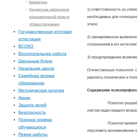
Библиотека
1) ответственность за собл
Предметная лаборатория
необходимых для полноценн
образовательной области
этапе;
«Обществознание»
Государственная итоговая
2) своевременное выявлени
аттестация
отклонениям в его интеллек
ВСОКО
Воспитательная работа
3) предупреждение возможн
Школьные будни
Начальная школа
Отечественные психологи с
Семейная форма
укрепить психическое и пси
образования
Методическая копилка
Содержание психопрофила
Акции
· Психолог разрабатывае
Защита детей
учетом задач каждого возра
Безопасность
Порядок приёма
· Психолог выявляет так
обучающихся
обусловить возникновение 
Режим работы