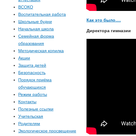
ВСОКО
Воспитательная работа
Как это было….
Школьные будни
Начальная школа
Директора гимназии
Семейная форма
образования
Методическая копилка
Акции
Защита детей
Безопасность
Порядок приёма
обучающихся
Режим работы
Контакты
Полезные ссылки
Учительская
Родителям
Экологическое просвещение