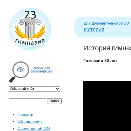
J
/
Дополнительно об ОО
Г
История
л
ав
История гимна
н
а
Гимназии 80 лет
я
П
Ф
о
Новости
и
о
Объявления
с
Сведения об ОО
к