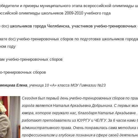
л
обедители и призеры муниципального этапа всероссийской олимпиады шк
оссийской олимпиады школьников 2009-2010 учебного года
ь
школьников города Челябинска, участников учебно-тренировочных
 doc​)
н
учебно-тренировочных сборов по подготовке школьников город
мате doc​)
ы
ном году
гам учебно-тренировочных сборов
е
о-тренировочных сборов
с
оменцева Елена
, ученица 10 «А» класса МОУ Гимназии №23
с
Сегодня был первый день учебно-тренировочных сборов по пра
ы
города является Наталья Аркадьевна Добрынина. С первых мин
юмора, которое окружало нас, благодаря Наталье Аркадьевне.
л
работают преподаватели из ЮУРГУ и ЧЕЛГУ. За 6 часов нами 
административного права. Очень понравилась сама методика о
к
профессионализм и глубокие познания в сфере своей деятельно