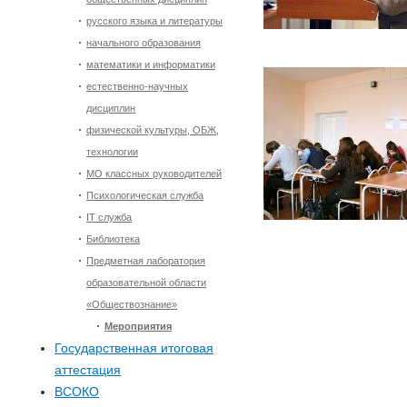
русского языка и литературы
начального образования
математики и информатики
естественно-научных
дисциплин
физической культуры, ОБЖ,
технологии
МО классных руководителей
Психологическая служба
IT служба
Библиотека
Предметная лаборатория
образовательной области
«Обществознание»
Мероприятия
Государственная итоговая
аттестация
ВСОКО