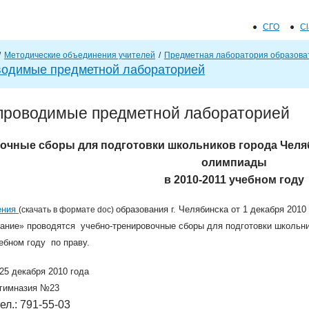
Jump to navigation
СГО
C
Д
/
Методические объединения учителей
/
Предметная лаборатория образова
о
водимые предметной лабораторией
п
проводимые предметной лабораторией
о
очные сборы для подготовки школьников города Челя
л
олимпиады
в 2010-2011 учебном году
н
ения
образования г. Челябинска от 1 декабря 2010
(скачать в формате doc​)
и
ание
проводятся учебно-тренировочные сборы для подготовки школьни
»
ебном году по праву.
т
, 25 декабря 2010 года
е
 гимназия №23
тел.: 791-55-03