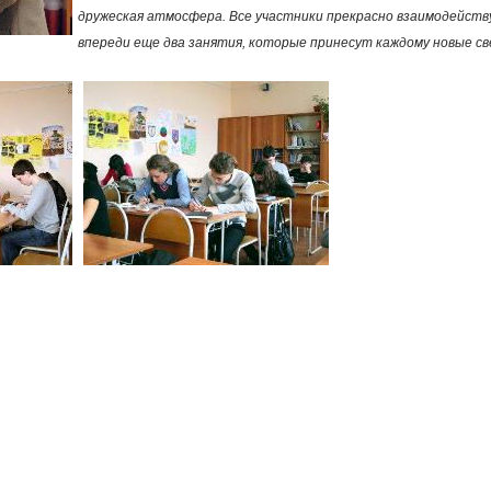
дружеская атмосфера. Все участники прекрасно взаимодействую
и
впереди еще два занятия, которые принесут каждому новые све