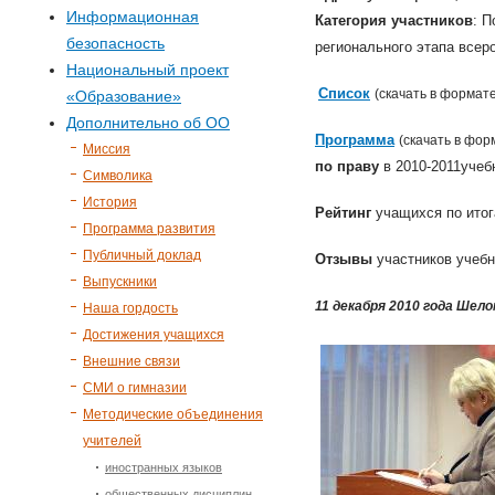
р
Информационная
Категория участников
: П
безопасность
м
регионального этапа всер
Национальный проект
Список
(скачать в формате
«Образование»
а
Дополнительно об ОО
Программа
(скачать в фор
п
Миссия
по праву
в 2010-2011учеб
Символика
о
История
Рейтинг
учащихся по ито
Программа развития
и
Публичный доклад
Отзывы
участников учебн
Выпускники
с
11 декабря 2010 года Шел
Наша гордость
Достижения учащихся
к
Внешние связи
СМИ о гимназии
а
Методические объединения
учителей
иностранных языков
общественных дисциплин