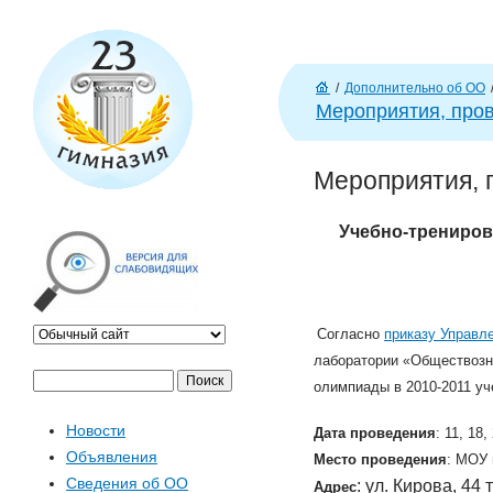
/
Дополнительно об ОО
Г
Мероприятия, про
л
ав
Мероприятия, 
н
а
я
Учебно-трениров
Согласно
приказу Управл
лаборатории
Обществозн
«
П
Ф
олимпиады в 2010-2011 уч
о
Новости
Дата проведения
: 11, 18
и
о
Объявления
Место проведения
: МОУ
с
Сведения об ОО
: ул. Кирова, 44 
к
Адрес