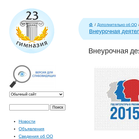
J
/
Дополнительно об ОО
Г
Внеурочная деяте
л
ав
Внеурочная де
н
а
я
П
Ф
о
Новости
и
о
Объявления
с
Сведения об ОО
к