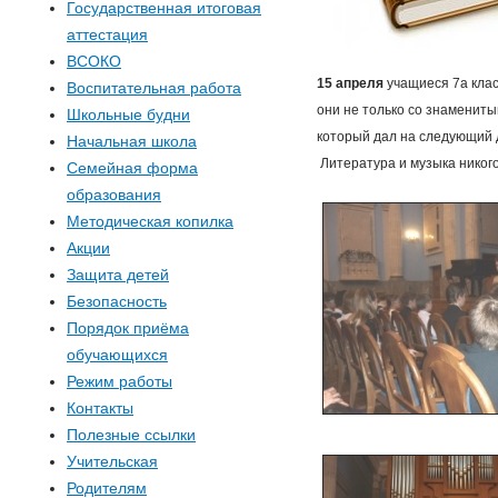
Государственная итоговая
аттестация
ВСОКО
15 апреля
учащиеся 7а кла
Воспитательная работа
они не только со знамениты
Школьные будни
который дал на следующий 
Начальная школа
Литература и музыка никог
Семейная форма
образования
Методическая копилка
Акции
Защита детей
Безопасность
Порядок приёма
обучающихся
Режим работы
Контакты
Полезные ссылки
Учительская
Родителям