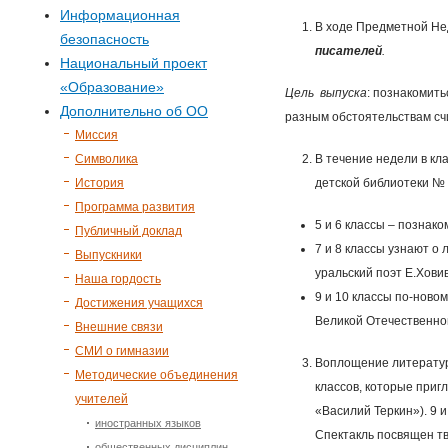
р
Информационная
В ходе Предметной Не
безопасность
м
писателей
.
Национальный проект
«Образование»
а
Цель выпуска
: познакомит
Дополнительно об ОО
разным обстоятельствам сч
п
Миссия
Символика
В течение недели в кл
о
История
детской библиотеки № 
Программа развития
и
5 и 6 классы – познак
Публичный доклад
7 и 8 классы узнают о
Выпускники
с
уральский поэт Е.Ховив
Наша гордость
9 и 10 классы по-новом
Достижения учащихся
к
Великой Отечественно
Внешние связи
СМИ о гимназии
а
Воплощение литератур
Методические объединения
классов, которые приг
учителей
«Василий Теркин»). 9 
иностранных языков
Спектакль посвящен тв
общественных дисциплин