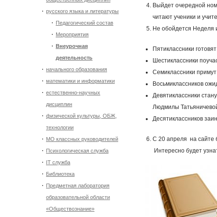
Выйдет очередной номе
русского языка и литературы
читают ученики и учит
Педагогический состав
Не обойдется Неделя и
Мероприятия
Внеурочная
Пятиклассники готовят
деятельность
Шестиклассники поучас
начального образования
Семиклассники примут у
математики и информатики
Восьмиклассников ожи
естественно-научных
Девятиклассники стану
дисциплин
Людмилы Татьяничево
физической культуры, ОБЖ,
Десятиклассников заин
технологии
С 20 апреля на сайт
МО классных руководителей
Интересно будет узнат
Психологическая служба
IT служба
Библиотека
Предметная лаборатория
образовательной области
«Обществознание»