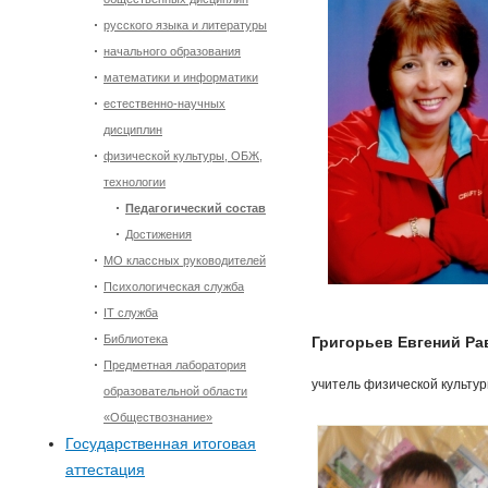
русского языка и литературы
начального образования
математики и информатики
естественно-научных
дисциплин
физической культуры, ОБЖ,
технологии
Педагогический состав
Достижения
МО классных руководителей
Психологическая служба
IT служба
Библиотека
Григорьев Евгений Р
Предметная лаборатория
учитель физической культур
образовательной области
«Обществознание»
Государственная итоговая
аттестация