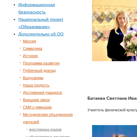
р
Информационная
безопасность
м
Национальный проект
«Образование»
а
Дополнительно об ОО
п
Миссия
Символика
о
История
Программа развития
и
Публичный доклад
Выпускники
с
Наша гордость
Достижения учащихся
к
Батаева Светлана Ива
Внешние связи
СМИ о гимназии
Учиитель физической культ
а
Методические объединения
учителей
иностранных языков
общественных дисциплин