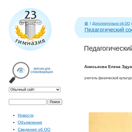
J
/
Дополнительно об ОО
Г
Педагогический со
л
ав
Педагогически
н
а
я
Аниськова Елена Эду
учитель физической культур
П
Ф
о
Новости
и
о
Объявления
с
Сведения об ОО
к