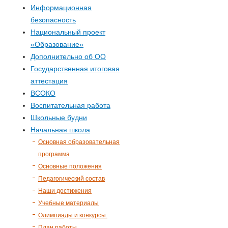
р
Информационная
безопасность
м
Национальный проект
«Образование»
а
Дополнительно об ОО
п
Государственная итоговая
аттестация
о
ВСОКО
Воспитательная работа
и
Школьные будни
Начальная школа
с
Основная образовательная
программа
к
Основные положения
Педагогический состав
а
Наши достижения
Учебные материалы
Олимпиады и конкурсы.
План работы