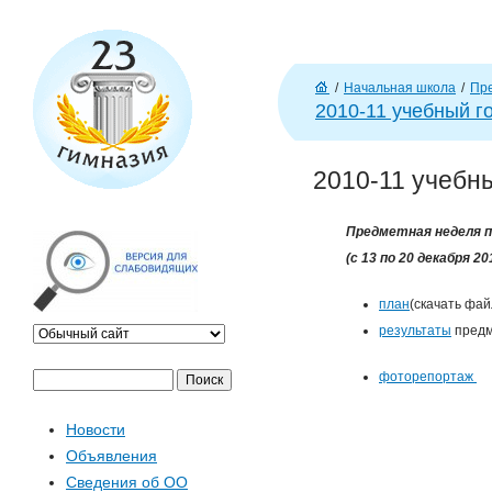
J
/
Начальная школа
/
Пре
Г
2010-11 учебный г
л
ав
2010-11 учебны
н
а
я
Предметная неделя 
(с 13 по 20 декабря 20
план
(скачать фа
результаты
предм
фоторепортаж
П
Ф
о
Новости
и
о
Объявления
с
Сведения об ОО
к