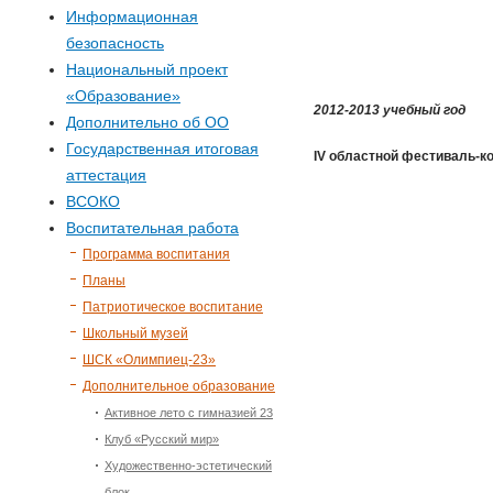
р
Информационная
безопасность
м
Национальный проект
«Образование»
а
2012-2013 учебный год
Дополнительно об ОО
п
Государственная итоговая
IV областной фестиваль-к
аттестация
о
ВСОКО
Воспитательная работа
и
Программа воспитания
Планы
с
Патриотическое воспитание
Школьный музей
к
ШСК «Олимпиец-23»
Дополнительное образование
а
Активное лето с гимназией 23
Клуб «Русский мир»
Художественно-эстетический
блок