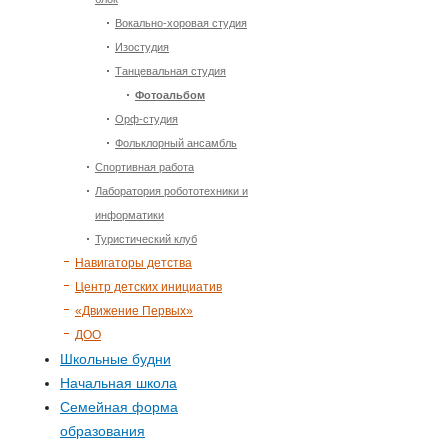
Вокально-хоровая студия
Изостудия
Танцевальная студия
Фотоальбом
Орф-студия
Фольклорный ансамбль
Спортивная работа
Лаборатория робототехники и
информатики
Туристический клуб
Навигаторы детства
Центр детских инициатив
«Движение Первых»
ДОО
Школьные будни
Начальная школа
Семейная форма
образования