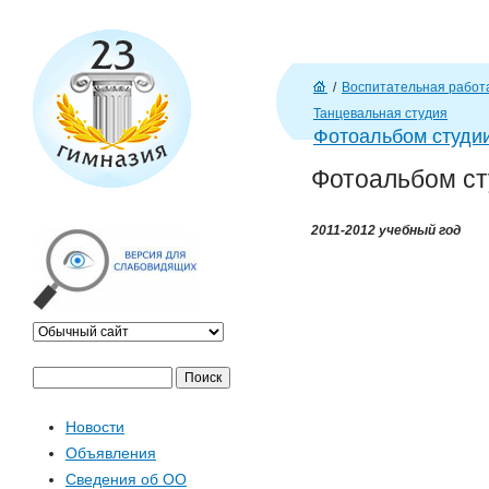
J
/
Воспитательная работ
Г
Танцевальная студия
л
Фотоальбом студи
ав
Фотоальбом с
н
а
я
2011-2012 учебный год
П
Ф
о
Новости
и
о
Объявления
с
Сведения об ОО
к