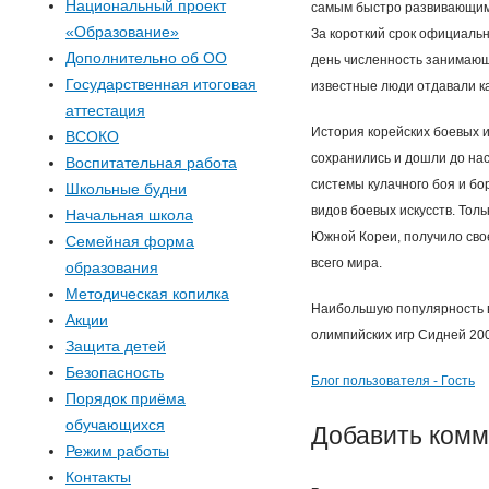
Национальный проект
самым быстро развивающимс
«Образование»
а
За короткий срок официаль
Дополнительно об ОО
день численность занимающи
п
Государственная итоговая
известные люди отдавали ка
аттестация
о
История корейских боевых и
ВСОКО
сохранились и дошли до нас
Воспитательная работа
и
системы кулачного боя и бо
Школьные будни
видов боевых искусств. Тол
Начальная школа
с
Южной Кореи, получило свое
Семейная форма
всего мира.
образования
к
Методическая копилка
Наибольшую популярность в 
Акции
а
олимпийских игр Сидней 200
Защита детей
Безопасность
Блог пользователя - Гость
Порядок приёма
обучающихся
Добавить ком
Режим работы
Контакты