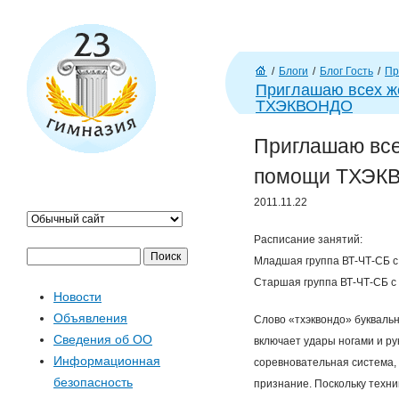
J
/
Блоги
/
Блог Гость
/
Пр
Г
Приглашаю всех ж
л
ТХЭКВОНДО
ав
Приглашаю вс
н
а
помощи ТХЭК
я
2011.11.22
Расписание занятий:
П
Ф
Младшая группа ВТ-ЧТ-СБ с 1
о
Старшая группа ВТ-ЧТ-СБ с 1
Новости
и
о
Объявления
Слово «тхэквондо» буквально 
с
Сведения об ОО
включает удары ногами и ру
к
р
Информационная
соревновательная система,
безопасность
м
признание. Поскольку техни