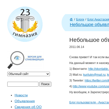
J
/
Блоги
/
Блог Анастаси
Г
Небольшое объявле
л
ав
Небольшое объ
н
а
2011.06.14
я
Снова привет! И так если в
На данный момент я нахожус
1) Вконтакте:
http://vkontakt
2) Mail.ru:
kurilukn@mail.ru
;
k
3) Tweeter:
https://twitter.co
П
Ф
4)
http://www.youtube.com/u
о
Ну вообщем, я Зарегистриров
Новости
и
о
Объявления
с
Блог пользователя - Анаста
Сведения об ОО
к