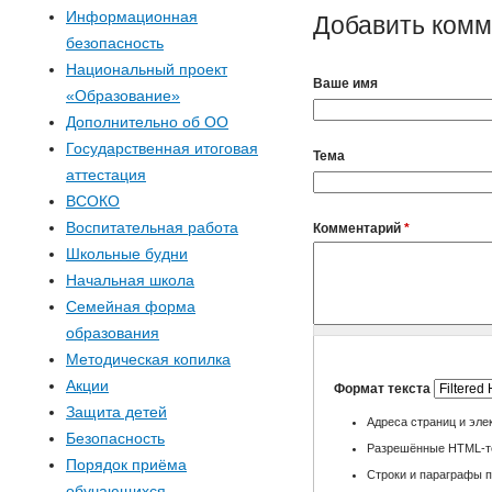
р
Информационная
Добавить ком
безопасность
м
Национальный проект
Ваше имя
«Образование»
а
Дополнительно об ОО
п
Государственная итоговая
Тема
аттестация
о
ВСОКО
Воспитательная работа
Комментарий
*
и
Школьные будни
Начальная школа
с
Семейная форма
образования
к
Методическая копилка
Акции
Формат текста
а
Защита детей
Адреса страниц и эле
Безопасность
Разрешённые HTML-теги
Порядок приёма
Строки и параграфы п
обучающихся