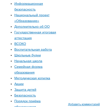
р
Информационная
безопасность
м
Национальный проект
«Образование»
а
Дополнительно об ОО
п
Государственная итоговая
аттестация
о
ВСОКО
Воспитательная работа
и
Школьные будни
Начальная школа
с
Семейная форма
образования
к
Методическая копилка
Акции
а
Защита детей
Безопасность
Порядок приёма
Добавить комментарий
обучающихся