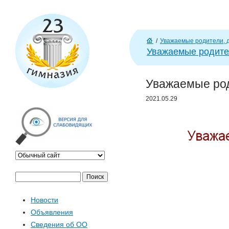
J
/
Уважаемые родители, д
Г
Уважаемые родител
л
ав
Уважаемые род
н
а
2021.05.29
я
П
Ф
о
Новости
и
о
Объявления
с
Сведения об ОО
к