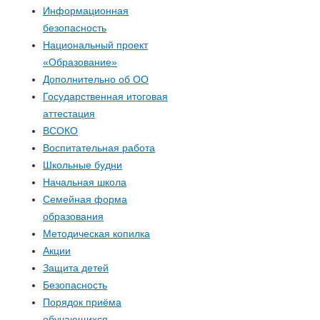
р
с
Информационная
безопасность
м
Национальный проект
«Образование»
а
Дополнительно об ОО
п
Государственная итоговая
аттестация
о
ВСОКО
Воспитательная работа
и
Школьные будни
Начальная школа
с
Семейная форма
образования
к
Методическая копилка
Акции
а
Защита детей
Безопасность
Порядок приёма
обучающихся