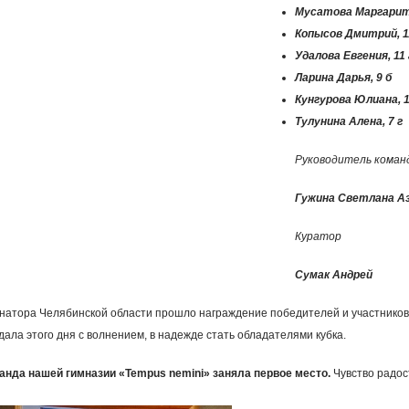
л
Мусатова Маргарита
Копысов Дмитрий, 1
ь
Удалова Евгения, 11 
Ларина Дарья, 9 б
н
Кунгурова Юлиана, 1
Тулунина Алена, 7 г
ы
Руководитель коман
е
Гужина Светлана А
с
Куратор
с
Сумак Андрей
ы
рнатора Челябинской области прошло награждение победителей и участников
ала этого дня с волнением, в надежде стать обладателями кубка.
л
анда нашей гимназии «Tempus nemini» заняла первое место.
Чувство радос
к