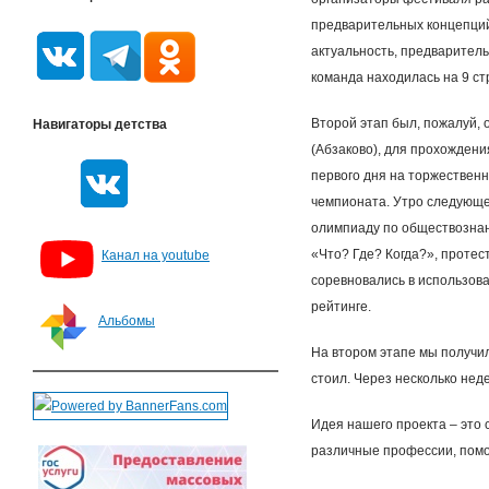
предварительных концепций 
актуальность, предваритель
команда находилась на 9 ст
Второй этап был, пожалуй, 
Навигаторы детства
(Абзаково), для прохождени
первого дня на торжественн
чемпионата. Утро следующег
олимпиаду по обществознан
«Что? Где? Когда?», протес
Канал на youtube
соревновались в использова
рейтинге.
Альбомы
На втором этапе мы получил
стоил. Через несколько не
Идея нашего проекта – это 
различные профессии, помо