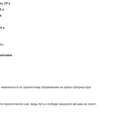
, 10 а
1 а
а
0 а
ды
затовна
 чемпионата по проектному управлению на кубок губернатора
ти переполняло нас, ведь путь к победе оказался весьма не прост.