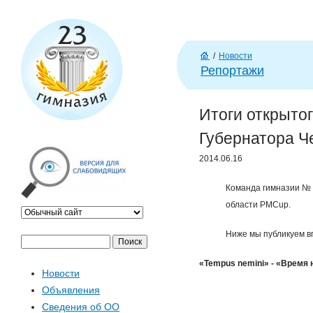
/
Новости
Г
Репортажи
л
ав
Итоги открыто
н
а
Губернатора Ч
я
2014.06.16
Команда гимназии № 
области PMCup.
Ниже мы публикуем в
П
Ф
о
«Tempus nemini» - «Время 
Новости
и
о
Объявления
с
Сведения об ОО
к