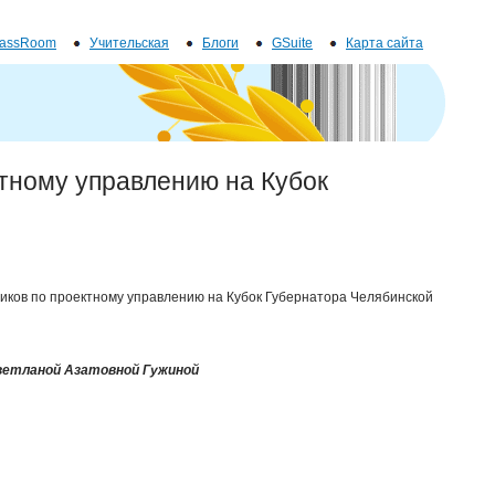
lassRoom
Учительская
Блоги
GSuite
Карта сайта
ктному управлению на Кубок
иков по проектному управлению на Кубок Губернатора Челябинской
ветланой Азатовной Гужиной