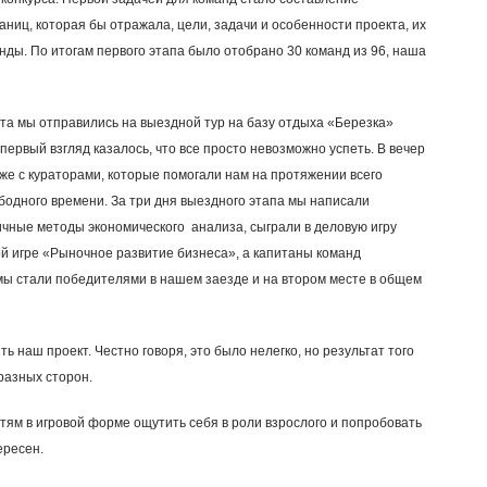
ниц, которая бы отражала, цели, задачи и особенности проекта, их
ды. По итогам первого этапа было отобрано 30 команд из 96, наша
рта мы отправились на выездной тур на базу отдыха «Березка»
первый взгляд казалось, что все просто невозможно успеть. В вечер
же с кураторами, которые помогали нам на протяжении всего
ободного времени. За три дня выездного этапа мы написали
чные методы экономического анализа, сыграли в деловую игру
ой игре «Рыночное развитие бизнеса», а капитаны команд
 мы стали победителями в нашем заезде и на втором месте в общем
 наш проект. Честно говоря, это было нелегко, но результат того
разных сторон.
тям в игровой форме ощутить себя в роли взрослого и попробовать
ересен.