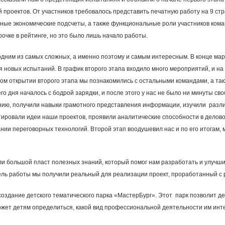
проектов. От участников требовалось представить печатную работу на 9 стра
ные экономические подсчеты, а также функциональные роли участников коман
рочке в рейтинге, но это было лишь начало работы.
одним из самых сложных, а именно поэтому и самым интересным. В конце ма
я новых испытаний. В график второго этапа входило много мероприятий, и на 
ом открытии второго этапа мы познакомились с остальными командами, а так
о дня началось с бодрой зарядки, и после этого у нас не было ни минуты св
ию, получили навыки грамотного представления информации, изучили разли
тировали идеи наши проектов, проявили аналитические способности в делов
нии переговорных технологий. Второй этап воодушевил нас и по его итогам,
и большой пласт полезных знаний, который помог нам разработать и улучшить
дель работы мы получили реальный для реализации проект, проработанный с 
создание детского тематического парка «МастерБург». Этот парк позволит де
жет детям определиться, какой вид профессиональной деятельности им инт