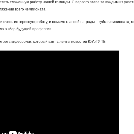
метить слаженную работу нашей команды. С первого этапа за каждым из уча
тяжении всего чемпионата.
и очень интересную работу, и помимо главной награды – кубка чемпионата,
ла выбор будущей профессии.
треть видеоролик, который взят с ленты новостей ЮУрГУ ТВ