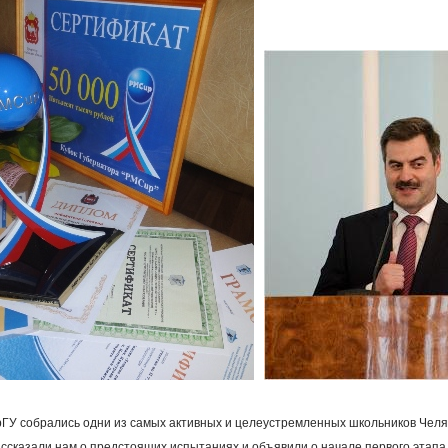
и
рГУ собрались одни из самых активных и целеустремленных школьников Челяб
ссказали нам о предстоящих испытаниях и объявили о начале первого этапа 