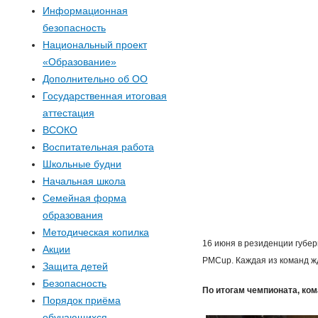
р
Информационная
безопасность
м
Национальный проект
«Образование»
а
Дополнительно об ОО
п
Государственная итоговая
аттестация
о
ВСОКО
Воспитательная работа
и
Школьные будни
Начальная школа
с
Семейная форма
образования
к
Методическая копилка
16 июня в резиденции губе
Акции
а
PMCup. Каждая из команд жд
Защита детей
Безопасность
По итогам чемпионата, ком
Порядок приёма
обучающихся