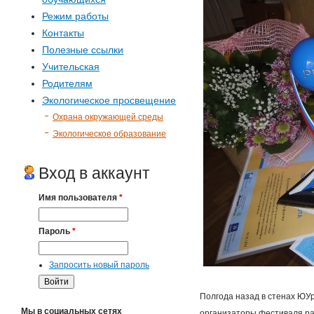
Режим работы
Контакты
Полезные ссылки
Учительская
Родителям
Экологическое просвещение
Охрана окружающей среды
Экологическое образование
Вход в аккаунт
Имя пользователя
*
Пароль
*
Запросить новый пароль
Полгода назад в стенах ЮУ
Мы в социальных сетях
организаторы фестиваля ра