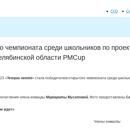
Jump to navigation
СГО
C
Д
о
п
го чемпионата среди школьников по прое
о
елябинской области PMCup
л
23 «
Tempus
nemini
» стала победителем открытого чемпионата среди школьн
н
и
печатления члена команды
Маргариты Мусатовой.
Фото предоставлены
С
т
не ждет»
е
Члены команды