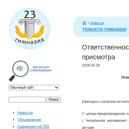
J
/
Новости
Г
Новости гимназии
л
ав
Ответственнос
н
а
присмотра
я
2026.05.28
Отве
П
Ф
Ежегодно с началом летнего
о
Новости
и
С целью предупреждения п
о
Объявления
с
г. Челябинска напоминает
Сведения об ОО
к
детьми.