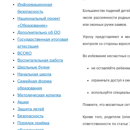
р
Информационная
Большинство падений детей 
безопасность
м
числе рассеянности родных
Национальный проект
или оконных ручек-замков.
«Образование»
а
Дополнительно об ОО
Угрозу представляют и мо
п
Государственная итоговая
контроля со стороны взрос
аттестация
о
ВСОКО
Во избежание несчастных с
Воспитательная работа
и
Школьные будни
не оставляйте ребенка
Начальная школа
с
ограничьте доступ к окн
Семейная форма
образования
к
используйте специальн
Методическая копилка
Акции
Помните, что москитные се
а
Защита детей
Безопасность
Кроме того, родители (опе
Порядок приёма
ответственности по статье
обучающихся